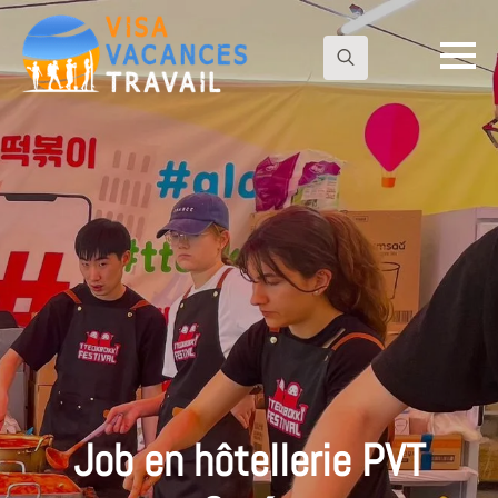
Search
for:
Job en hôtellerie PVT