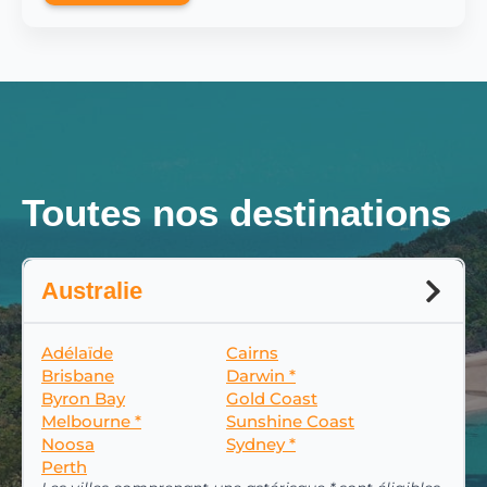
Toutes nos destinations
Australie
Adélaïde
Cairns
Brisbane
Darwin *
Byron Bay
Gold Coast
Melbourne *
Sunshine Coast
Noosa
Sydney *
Perth