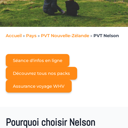
Accueil
»
Pays
»
PVT Nouvelle-Zélande
»
PVT Nelson
Séance d'infos en ligne
Découvrez tous nos packs
Assurance voyage WHV
Pourquoi choisir Nelson