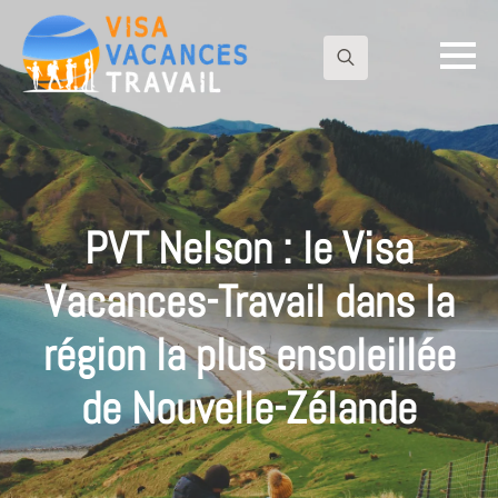
Search
for:
PVT Nelson : le Visa
Vacances-Travail dans la
région la plus ensoleillée
de Nouvelle-Zélande