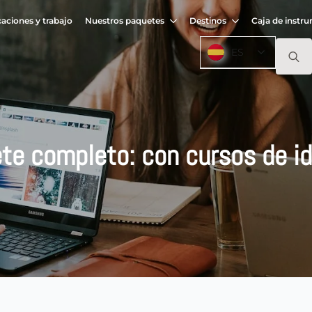
caciones y trabajo
Nuestros paquetes
Destinos
Caja de instr
ES
Buscar
te completo: con cursos de i