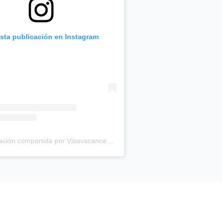
esta publicación en Instagram
Una publicación compartida por Visavacancestravail.be (@visa_vacances_travail)