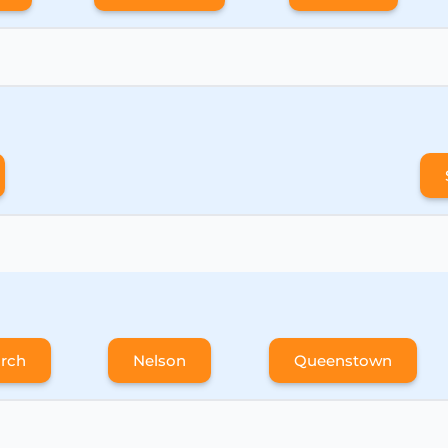
urch
Nelson
Queenstown