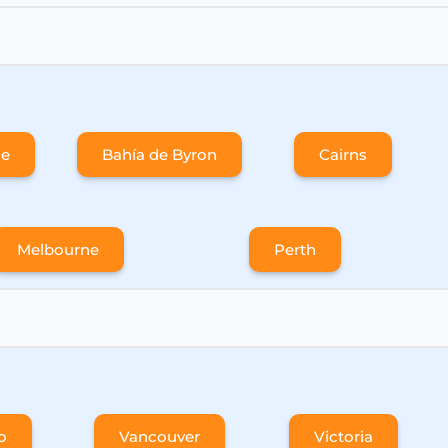
ne
Bahía de Byron
Cairns
Melbourne
Perth
o
Vancouver
Victoria