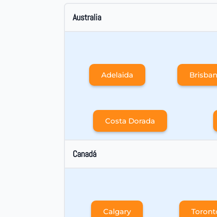
Australia
Adelaida
Brisba
Costa Dorada
Canadá
Calgary
Toront