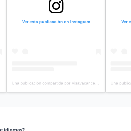
Ver esta publicación en Instagram
Ver 
Una publicación compartida por Visavacancestravail.be (@visa_vacances_travail)
de idiomas?