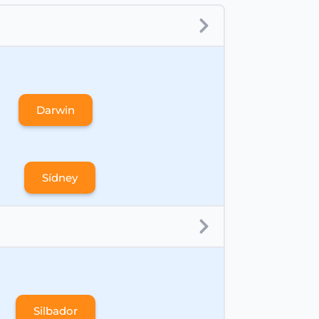
Darwin
Sídney
Silbador