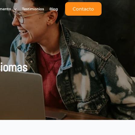
Contacto
umento
Testimonios
Blog
:
diomas