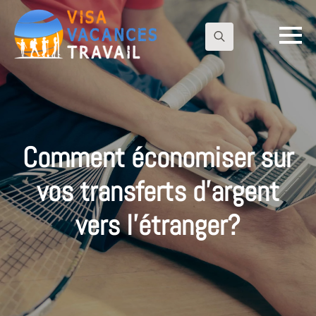
Search
for:
Comment économiser sur
vos transferts d’argent
vers l’étranger?