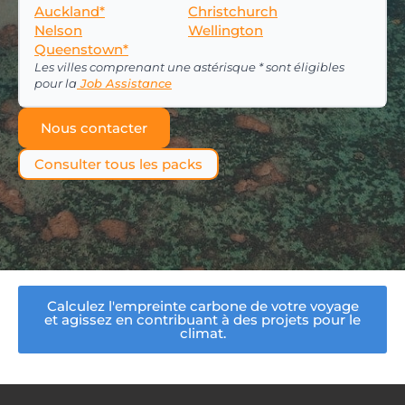
Auckland*
Christchurch
Nelson
Wellington
Queenstown*
Les villes comprenant une astérisque * sont éligibles
pour la
Job Assistance
Nous contacter
Consulter tous les packs
Calculez l'empreinte carbone de votre voyage
et agissez en contribuant à des projets pour le
climat.