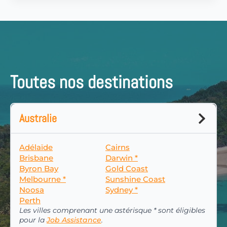
Toutes nos destinations
Australie
Adélaïde
Cairns
Brisbane
Darwin *
Byron Bay
Gold Coast
Melbourne *
Sunshine Coast
Noosa
Sydney *
Perth
Les villes comprenant une astérisque * sont éligibles
pour la
Job Assistance
.