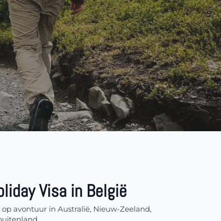
iday Visa in België
op avontuur in Australië, Nieuw-Zeeland,
buitenland.