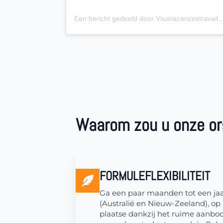
Een bericht gedeeld door Visavacancestravail.be (@v
Waarom zou u onze or
FORMULEFLEXIBILITEIT
Ga een paar maanden tot een jaar,
(Australië en Nieuw-Zeeland), op 
plaatse dankzij het ruime aanbo