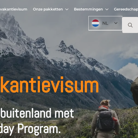
 vakantievisum
Onze pakketten
Bestemmingen
Gereedschap
NL
Zoeke
naar:
akantievisum
 buitenland met
day Program.