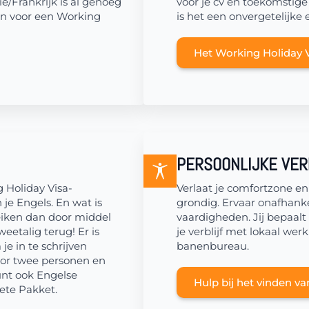
/Frankrijk is al genoeg
voor je cv en toekomstige
gen voor een Working
is het een onvergetelijke 
Het Working Holiday 
PERSOONLIJKE VER
 Holiday Visa-
Verlaat je comfortzone e
je Engels. En wat is
grondig. Ervaar onafhanke
eiken dan door middel
vaardigheden. Jij bepaalt 
etalig terug! Er is
je verblijf met lokaal we
e in te schrijven
banenbureau.
oor twee personen en
nt ook Engelse
Hulp bij het vinden v
ete Pakket.