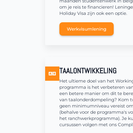
maanden studentenwerk in België
om je reis te financieren! Lenin
Holiday Visa zijn ook een optie.
Werkvisumlening
TAALONTWIKKELING
Het ultieme doel van het Working
programma is het verbeteren van 
een betere manier om dit te ber
van taalonderdompeling? Kom twe
geen minimumniveau vereist om j
(behalve voor de programma's v
het ranchwerkprogramma). Je ku
cursussen volgen met ons Compl