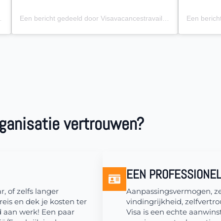
isa_vacances_travail)
Een bericht gedeeld door Visavacancestravail.be (@visa_vacances_travail)
ganisatie vertrouwen?
EEN PROFESSIONE
 of zelfs langer
Aanpassingsvermogen, zel
reis en dek je kosten ter
vindingrijkheid, zelfver
d aan werk! Een paar
Visa is een echte aanwinst,