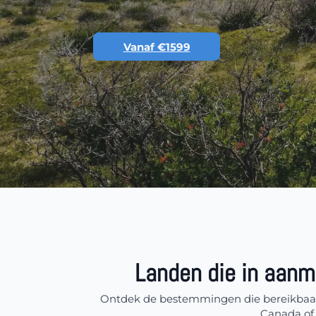
Vanaf €1599
Landen die in aanm
Ontdek de bestemmingen die bereikbaar z
Canada of 