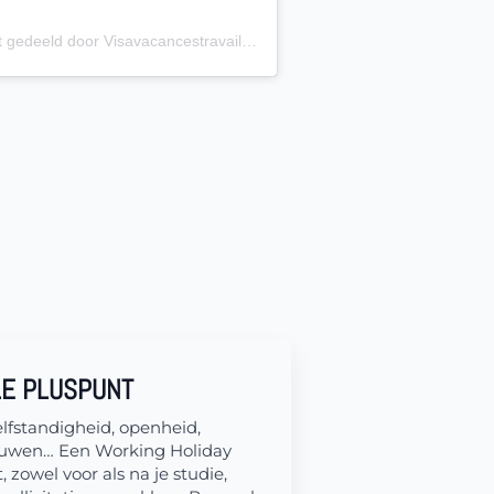
Een bericht gedeeld door Visavacancestravail.be (@visa_vacances_travail)
LE PLUSPUNT
fstandigheid, openheid,
trouwen… Een Working Holiday
 zowel voor als na je studie,