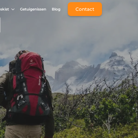
Contact
skist
Getuigenissen
Blog
n