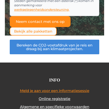
Steden gemarkeerd met een asterisk (*) komen in
aanmerking voor
werkgelegenheidsondersteuning.
Neem contact met ons op
Bekijk alle pakketten
Bereken de CO2-voetafdruk van je reis en
draag bij aan klimaatprojecten.
INFO
Meld je aan voor een informatiesessie
Online registratie
Algemene en specifieke voorwaarden