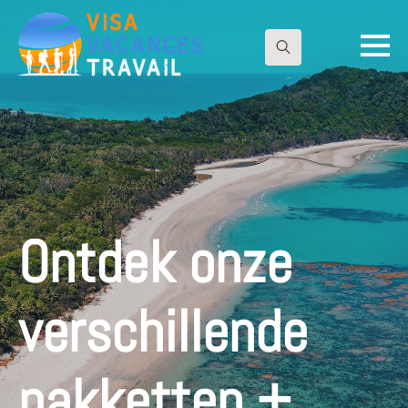
Zoeken
naar:
Ontdek onze
verschillende
pakketten +