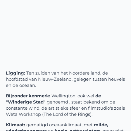
Ligging:
Ten zuiden van het Noordereiland, de
hoofdstad van Nieuw-Zeeland, gelegen tussen heuvels
en de oceaan.
Bijzonder kenmerk:
Wellington, ook wel
de
"Winderige Stad"
genoemd , staat bekend om de
constante wind, de artistieke sfeer en filmstudio's zoals
Weta Workshop (The Lord of the Rings).
Klimaat:
gematigd oceaanklimaat, met
milde,
winderige zomers
en
koele, natte winters
, maar niet