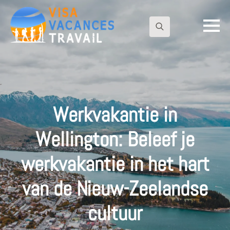
Zoeken
naar:
Werkvakantie in
Wellington: Beleef je
werkvakantie in het hart
van de Nieuw-Zeelandse
cultuur