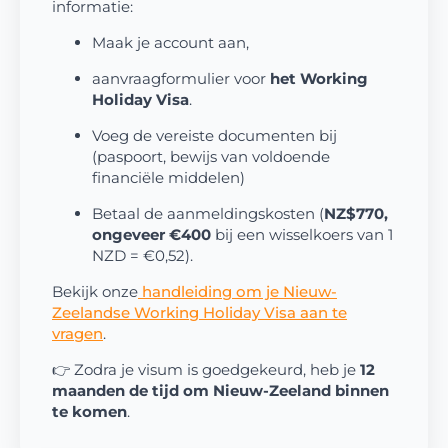
informatie:
Maak je account aan,
aanvraagformulier voor
het Working
Holiday Visa
.
Voeg de vereiste documenten bij
(paspoort, bewijs van voldoende
financiële middelen)
Betaal de aanmeldingskosten (
NZ$770,
ongeveer €400
bij een wisselkoers van 1
NZD = €0,52).
Bekijk onze
handleiding om je Nieuw-
Zeelandse Working Holiday Visa aan te
vragen
.
👉 Zodra je visum is goedgekeurd, heb je
12
maanden de tijd om Nieuw-Zeeland binnen
te komen
.