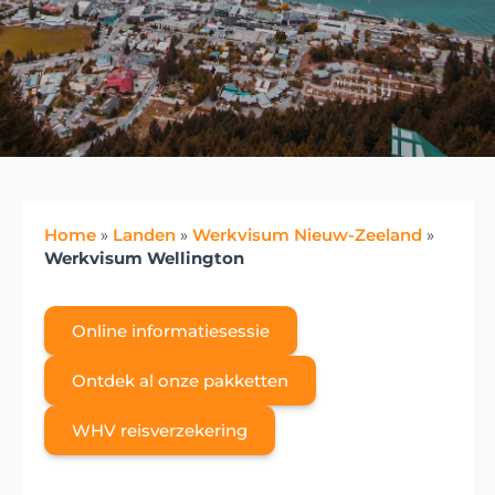
Home
»
Landen
»
Werkvisum Nieuw-Zeeland
»
Werkvisum Wellington
Online informatiesessie
Ontdek al onze pakketten
WHV reisverzekering